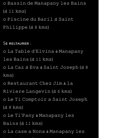
𝚘 𝙱𝚊𝚜𝚜𝚒𝚗 𝚍𝚎 𝙼𝚊𝚗𝚊𝚙𝚊𝚗𝚢 𝚕𝚎𝚜 𝙱𝚊𝚒𝚗𝚜
(𝚊̀ 𝟷𝟷 𝚔𝚖𝚜)
𝚘 𝙿𝚒𝚜𝚌𝚒𝚗𝚎 𝚍𝚞 𝙱𝚊𝚛𝚒𝚕 𝚊̀ 𝚂𝚊𝚒𝚗𝚝
𝙿𝚑𝚒𝚕𝚒𝚙𝚙𝚎 (𝚊̀ 𝟾 𝚔𝚖𝚜)
Sᴇ ʀᴇsᴛᴀᴜʀᴇʀ :
𝚘 𝙻𝚊 𝚃𝚊𝚋𝚕𝚎 𝚍’𝙴𝚕𝚟𝚒𝚗𝚊 à 𝙼𝚊𝚗𝚊𝚙𝚊𝚗𝚢
𝚕𝚎𝚜 𝙱𝚊𝚒𝚗𝚜 (𝚊̀ 𝟷𝟷 𝚔𝚖𝚜)
𝚘 𝙻𝚊 𝙲𝚊𝚣 𝚊̀ 𝙴𝚟𝚊 à 𝚂𝚊𝚒𝚗𝚝 𝙹𝚘𝚜𝚎𝚙𝚑 (𝚊̀ 𝟾
𝚔𝚖𝚜)
𝚘 𝚁𝚎𝚜𝚝𝚊𝚞𝚛𝚊𝚗𝚝 𝙲𝚑𝚎𝚣 𝙹𝚒𝚖 à 𝚕𝚊
𝚁𝚒𝚟𝚒𝚎𝚛𝚎 𝙻𝚊𝚗𝚐𝚎𝚟𝚒𝚗 (𝚊̀ 𝟼 𝚔𝚖𝚜)
𝚘 𝙻𝚎 𝚃𝚒 𝙲𝚘𝚖𝚙𝚝𝚘𝚒𝚛 𝚊 𝚂𝚊𝚒𝚗𝚝 𝙹𝚘𝚜𝚎𝚙𝚑
(𝚊̀ 𝟾 𝚔𝚖𝚜)
𝚘 𝙻𝚎 𝚃𝚒’𝙿𝚊𝚗𝚢 à 𝙼𝚊𝚗𝚊𝚙𝚊𝚗𝚢 𝚕𝚎𝚜
𝙱𝚊𝚒𝚗𝚜 (𝚊̀ 𝟷𝟷 𝚔𝚖𝚜)
𝚘 𝙻𝚊 𝚌𝚊𝚜𝚎 𝚊 𝙽𝚘𝚗𝚊 à 𝙼𝚊𝚗𝚊𝚙𝚊𝚗𝚢 𝚕𝚎𝚜