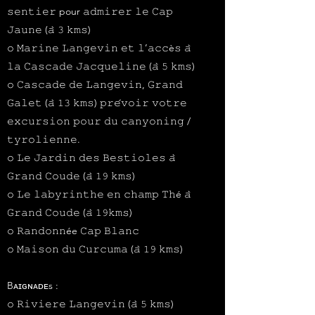
𝚜𝚎𝚗𝚝𝚒𝚎𝚛 pour 𝚊𝚍𝚖𝚒𝚛𝚎𝚛 𝚕𝚎 𝙲𝚊𝚙
𝙹𝚊𝚞𝚗𝚎 (𝚊̀ 𝟹 𝚔𝚖𝚜)
𝚘 𝙼𝚊𝚛𝚒𝚗𝚎 𝙻𝚊𝚗𝚐𝚎𝚟𝚒𝚗 𝚎𝚝 𝚕’𝚊𝚌𝚌è𝚜 𝚊̀
𝚕𝚊 𝙲𝚊𝚜𝚌𝚊𝚍𝚎 𝙹𝚊𝚌𝚚𝚞𝚎𝚕𝚒𝚗𝚎 (𝚊̀ 𝟻 𝚔𝚖𝚜)
𝚘 𝙲𝚊𝚜𝚌𝚊𝚍𝚎 𝚍𝚎 𝙻𝚊𝚗𝚐𝚎𝚟𝚒𝚗, 𝙶𝚛𝚊𝚗𝚍
𝙶𝚊𝚕𝚎𝚝 (𝚊̀ 𝟷𝟹 𝚔𝚖𝚜) 𝚙𝚛𝚎́𝚟𝚘𝚒𝚛 𝚟𝚘𝚝𝚛𝚎
𝚎𝚡𝚌𝚞𝚛𝚜𝚒𝚘𝚗 𝚙𝚘𝚞𝚛 𝚍𝚞 𝚌𝚊𝚗𝚢𝚘𝚗𝚒𝚗𝚐 /
𝚝𝚢𝚛𝚘𝚕𝚒𝚎𝚗𝚗𝚎.
𝚘 𝙻𝚎 𝙹𝚊𝚛𝚍𝚒𝚗 𝚍𝚎𝚜 𝙱𝚎𝚜𝚝𝚒𝚘𝚕𝚎𝚜 𝚊̀
𝙶𝚛𝚊𝚗𝚍 𝙲𝚘𝚞𝚍𝚎 (𝚊̀ 𝟷𝟿 𝚔𝚖𝚜)
𝚘 𝙻𝚎 𝚕𝚊𝚋𝚢𝚛𝚒𝚗𝚝𝚑𝚎 𝚎𝚗 𝚌𝚑𝚊𝚖𝚙 𝚃𝚑é 𝚊̀
𝙶𝚛𝚊𝚗𝚍 𝙲𝚘𝚞𝚍𝚎 (𝚊̀ 𝟷𝟿𝚔𝚖𝚜)
𝚘 𝚁𝚊𝚗𝚍𝚘𝚗𝚗ée 𝙲𝚊𝚙 𝙱𝚕𝚊𝚗𝚌
𝚘 𝙼𝚊𝚒𝚜𝚘𝚗 𝚍𝚞 𝙲𝚞𝚛𝚌𝚞𝚖𝚊 (𝚊̀ 𝟷𝟿 𝚔𝚖𝚜)
Bᴀɪɢɴᴀᴅᴇs :
𝚘 𝚁𝚒𝚟𝚒𝚎𝚛𝚎 𝙻𝚊𝚗𝚐𝚎𝚟𝚒𝚗 (𝚊̀ 𝟻 𝚔𝚖𝚜)