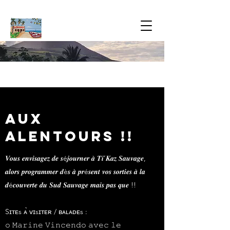
Aux
alentours !!
𝑽𝒐𝒖𝒔 𝒆𝒏𝒗𝒊𝒔𝒂𝒈𝒆𝒛 𝒅𝒆 𝒔é𝒋𝒐𝒖𝒓𝒏𝒆𝒓 𝒂̀ 𝑻𝒊’𝑲𝒂𝒛 𝑺𝒂𝒖𝒗𝒂𝒈𝒆,
𝒂𝒍𝒐𝒓𝒔 𝒑𝒓𝒐𝒈𝒓𝒂𝒎𝒎𝒆𝒓 𝒅è𝒔 𝒂̀ 𝒑𝒓é𝒔𝒆𝒏𝒕 𝒗𝒐𝒔 𝒔𝒐𝒓𝒕𝒊𝒆𝒔 𝒂̀ 𝒍𝒂
𝒅é𝒄𝒐𝒖𝒗𝒆𝒓𝒕𝒆 𝒅𝒖 𝑺𝒖𝒅 𝑺𝒂𝒖𝒗𝒂𝒈𝒆 𝒎𝒂𝒊𝒔 𝒑𝒂𝒔 𝒒𝒖𝒆 !!
Sɪᴛᴇs ᴀ̀ ᴠɪsɪᴛᴇʀ / ʙᴀʟᴀᴅᴇs :
𝚘 𝙼𝚊𝚛𝚒𝚗𝚎 𝚅𝚒𝚗𝚌𝚎𝚗𝚍𝚘 𝚊𝚟𝚎𝚌 𝚕𝚎