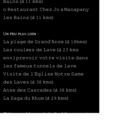
𝙱𝚊𝚒𝚗𝚜 (𝚊̀ 𝟷𝟷 𝚔𝚖𝚜)
𝚘 𝚁𝚎𝚜𝚝𝚊𝚞𝚛𝚊𝚗𝚝 𝙲𝚑𝚎𝚣 𝙹𝚘 à 𝙼𝚊𝚗𝚊𝚙𝚊𝚗𝚢
𝚕𝚎𝚜 𝙱𝚊𝚒𝚗𝚜 (𝚊̀ 𝟷𝟷 𝚔𝚖𝚜)
Uɴ ᴘᴇᴜ ᴘʟᴜs ʟᴏɪɴ :
𝙻𝚊 𝚙𝚕𝚊𝚐𝚎 𝚍𝚎 𝙶𝚛𝚊𝚗𝚍’𝙰𝚗𝚜𝚎 (𝚊̀ 𝟷𝟾𝚔𝚖𝚜)
𝙻𝚎𝚜 𝚌𝚘𝚞𝚕é𝚎𝚜 𝚍𝚎 𝙻𝚊𝚟𝚎 (𝚊̀ 𝟸𝟹 𝚔𝚖𝚜
𝚎𝚗𝚟.) 𝚙𝚛𝚎𝚟𝚘𝚒𝚛 𝚟𝚘𝚝𝚛𝚎 𝚟𝚒𝚜𝚒𝚝𝚎 𝚍𝚊𝚗𝚜
𝚕𝚎𝚜 𝚏𝚊𝚖𝚎𝚞𝚡 𝚝𝚞𝚗𝚗𝚎𝚕𝚜 𝚍𝚎 𝚕𝚊𝚟𝚎.
𝚅𝚒𝚜𝚒𝚝𝚎 𝚍𝚎 𝚕’𝙴𝚐𝚕𝚒𝚜𝚎 𝙽𝚘𝚝𝚛𝚎 𝙳𝚊𝚖𝚎
𝚍𝚎𝚜 𝙻𝚊𝚟𝚎𝚜 (𝚊̀ 𝟹𝟾 𝚔𝚖𝚜)
𝙰𝚗𝚜𝚎 𝚍𝚎𝚜 𝙲𝚊𝚜𝚌𝚊𝚍𝚎𝚜 (𝚊̀ 𝟹𝟾 𝚔𝚖𝚜)
𝙻𝚊 𝚂𝚊𝚐𝚊 𝚍𝚞 𝚁𝚑𝚞𝚖 (𝚊̀ 𝟸𝟿 𝚔𝚖𝚜)
🌴 𝕍𝕖𝕟𝕖𝕫 𝕕𝕖́𝕔𝕠𝕦𝕧𝕣𝕚𝕣 𝕝𝕖 𝕊𝕦𝕕 𝕊𝕒𝕦𝕧𝕒𝕘𝕖 !!
🌿